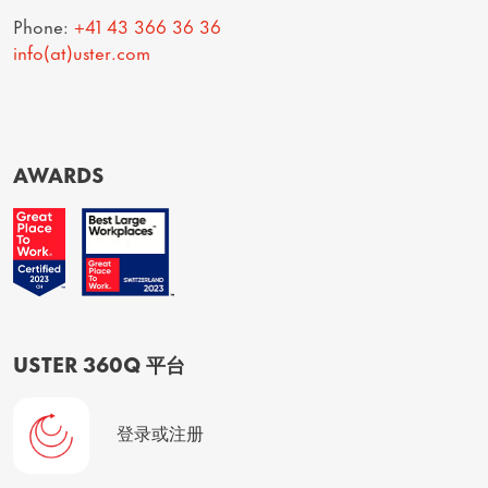
Phone:
+41 43 366 36 36
info(at)uster.com
AWARDS
USTER 360Q 平台
登录或注册