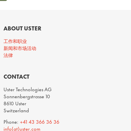
ABOUT USTER
工作和职业
新闻和市场活动
法律
CONTACT
Uster Technologies AG
Sonnenbergstrasse 10
8610 Uster
Switzerland
Phone:
+41 43 366 36 36
info(at)uster.com