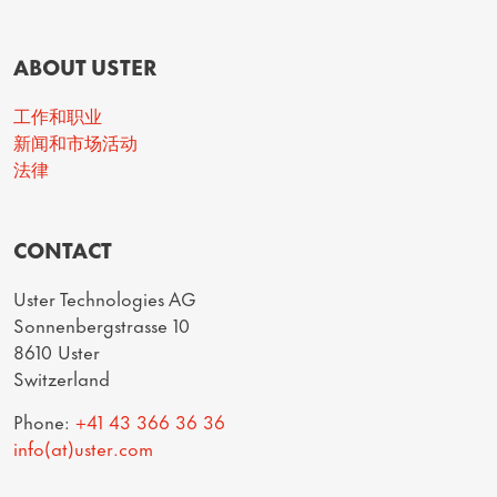
ABOUT USTER
工作和职业
新闻和市场活动
法律
CONTACT
Uster Technologies AG
Sonnenbergstrasse 10
8610 Uster
Switzerland
Phone:
+41 43 366 36 36
info(at)uster.com