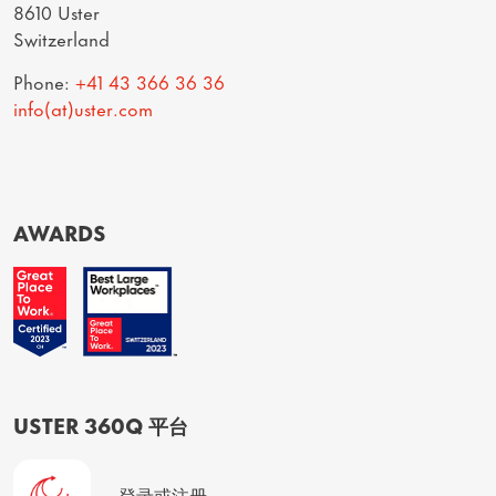
8610 Uster
Switzerland
Phone:
+41 43 366 36 36
info(at)uster.com
AWARDS
USTER 360Q 平台
登录或注册