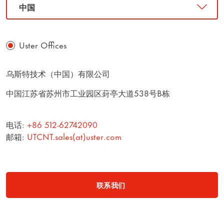
Uster Offices
乌斯特技术（中国）有限公司
中国江苏省苏州市工业园区葑亭大道538号B栋
S
R
电话:
+86 512-62742090
S
邮箱:
UTCNT.sales(at)uster.com
P
联系我们