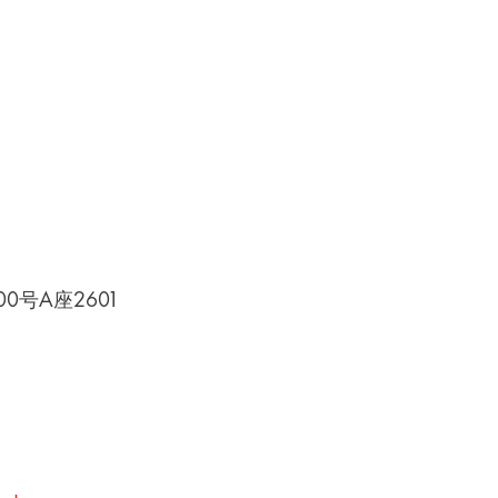
0号A座2601
uster.com