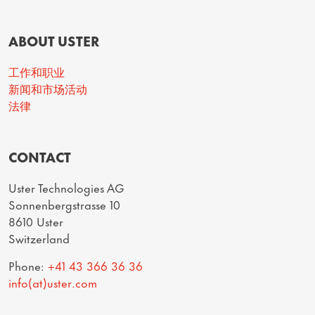
ABOUT USTER
工作和职业
新闻和市场活动
法律
CONTACT
Uster Technologies AG
Sonnenbergstrasse 10
8610 Uster
Switzerland
Phone:
+41 43 366 36 36
info(at)uster.com