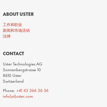
ABOUT USTER
工作和职业
新闻和市场活动
法律
CONTACT
Uster Technologies AG
Sonnenbergstrasse 10
8610 Uster
Switzerland
Phone:
+41 43 366 36 36
info(at)uster.com